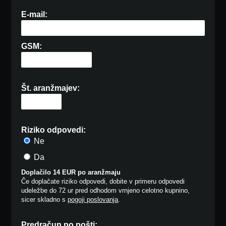
E-mail:
GSM:
Št. aranžmajev:
Riziko odpovedi:
Ne
Da
Doplačilo 14 EUR po aranžmaju
Če doplačate riziko odpovedi, dobite v primeru odpovedi
udeležbe do 72 ur pred odhodom vrnjeno celotno kupnino,
sicer skladno s
pogoji poslovanja
.
Predračun po pošti: