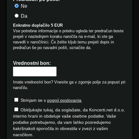
Ne
Da
Enkratno doplačilo 5 EUR
Vse potrebne informacije o poteku ogleda ter predračun boste
prejeli v naslednjem koraku naročila na e-mail, ki ste ga
navedli v naročilnici. Če želite kljub temu prejeti dopis in
predračun še po navadni pošti, označite da.
Vrednostni bon:
Imate vrednostni bon? Vnesite ga v zgornje polje za popust pri
naročilu.
Strinjam se s
pogoji poslovanja
.
Obkljukajte tukaj, da soglašate, da Koncerti.net d.o.o.
interno hrani in obdeluje vaše osebne podatke. Vaše
podatke potrebujemo, da vam lahko posredujemo
kakršnakoli sporočila in obvestila v zvezi z vašim
naročilom.