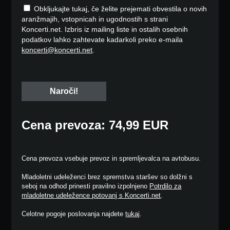
Obkljukajte tukaj, če želite prejemati obvestila o novih
aranžmajih, vstopnicah in ugodnostih s strani
Koncerti.net. Izbris iz mailing liste in ostalih osebnih
podatkov lahko zahtevate kadarkoli preko e-maila
koncerti@koncerti.net
.
Cena prevoza: 74,99 EUR
Cena prevoza vsebuje prevoz in spremljevalca na avtobusu.
Mladoletni udeleženci brez spremstva staršev so dolžni s
seboj na odhod prinesti pravilno izpolnjeno
Potrdilo za
mladoletne udeležence potovanj s Koncerti.net
.
Celotne pogoje poslovanja najdete
tukaj
.