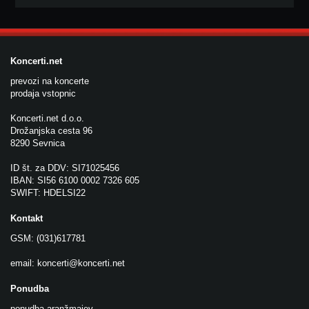
Koncerti.net
prevozi na koncerte
prodaja vstopnic
Koncerti.net d.o.o.
Drožanjska cesta 96
8290 Sevnica
ID št. za DDV: SI71025456
IBAN: SI56 6100 0002 7326 605
SWIFT: HDELSI22
Kontakt
GSM: (031)617781
email:
koncerti@koncerti.net
Ponudba
ponudba aranžmajev