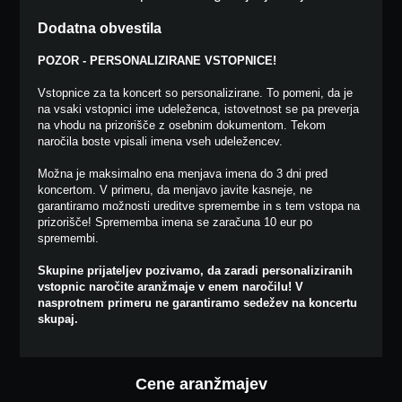
Dodatna obvestila
POZOR - PERSONALIZIRANE VSTOPNICE!
Vstopnice za ta koncert so personalizirane. To pomeni, da je
na vsaki vstopnici ime udeleženca, istovetnost se pa preverja
na vhodu na prizorišče z osebnim dokumentom. Tekom
naročila boste vpisali imena vseh udeležencev.
Možna je maksimalno ena menjava imena do 3 dni pred
koncertom. V primeru, da menjavo javite kasneje, ne
garantiramo možnosti ureditve spremembe in s tem vstopa na
prizorišče! Sprememba imena se zaračuna 10 eur po
spremembi.
Skupine prijateljev pozivamo, da zaradi personaliziranih
vstopnic naročite aranžmaje v enem naročilu! V
nasprotnem primeru ne garantiramo sedežev na koncertu
skupaj.
Cene aranžmajev