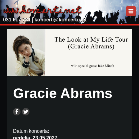
031 617 781 |
koncerti@koncerti.net
Gracie Abrams
Datum koncerta:
nedelja, 23.05.2027