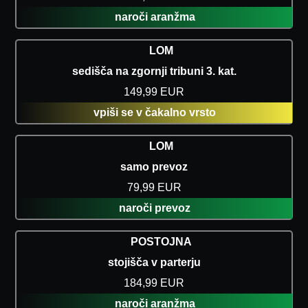
naroči aranžma
LOM
sedišča na zgornji tribuni 3. kat.
149,99 EUR
vpiši se v čakalno vrsto
LOM
samo prevoz
79,99 EUR
naroči prevoz
POSTOJNA
stojišča v parterju
184,99 EUR
naroči aranžma