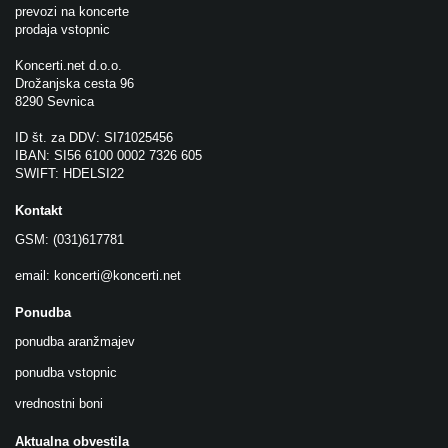
prevozi na koncerte
prodaja vstopnic
Koncerti.net d.o.o.
Drožanjska cesta 96
8290 Sevnica
ID št. za DDV: SI71025456
IBAN: SI56 6100 0002 7326 605
SWIFT: HDELSI22
Kontakt
GSM: (031)617781
email:
koncerti@koncerti.net
Ponudba
ponudba aranžmajev
ponudba vstopnic
vrednostni boni
Aktualna obvestila