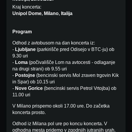
Kraj koncerta:
Unipol Dome, Milano, Italija
Program
Odhod z avtobusom na dan koncerta iz:
-
Ljubljane
(parkirišče pred Odisejo v BTC-ju) ob
9.30 uri
-
Loma
(počivališče Lom na avtocesti - odlaganje
na drugi strani) ob 9.55 uri
-
Postojne
(bencinski servis Mol zraven trgovin Kik
in Spar) ob 10.15 uri
-
Nove Gorice
(bencinski servis Petrol Vrtojba) ob
11.00 uri
V Milano prispemo okoli 17.00 ure. Do začetka
koncerta prosto.
Odhod iz Milana pol ure po koncu koncerta. V
odhodna mesta pridemo v zgodnjih jutranjih urah.