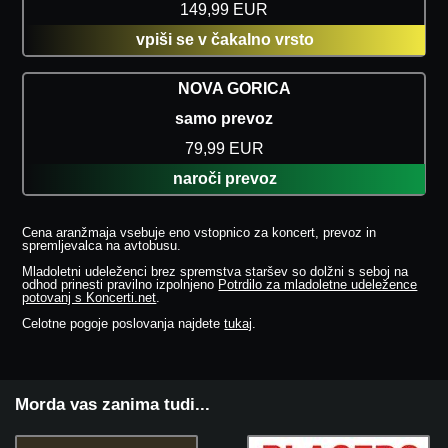
149,99 EUR
vpiši se v čakalno vrsto
NOVA GORICA
samo prevoz
79,99 EUR
naroči prevoz
Cena aranžmaja vsebuje eno vstopnico za koncert, prevoz in
spremljevalca na avtobusu.
Mladoletni udeleženci brez spremstva staršev so dolžni s seboj na
odhod prinesti pravilno izpolnjeno
Potrdilo za mladoletne udeležence
potovanj s Koncerti.net
.
Celotne pogoje poslovanja najdete
tukaj
.
Morda vas zanima tudi...