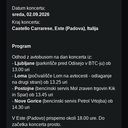
Datum koncerta:
sreda, 02.09.2026
Kraj koncerta:
Castello Carrarese, Este (Padova), Italija
Program
Odhod z avtobusom na dan koncerta iz:
-
Ljubljane
(parkirišče pred Odisejo v BTC-ju) ob
13.00 uri
-
Loma
(počivališče Lom na avtocesti - odlaganje
na drugi strani) ob 13.25 uri
-
Postojne
(bencinski servis Mol zraven trgovin Kik
in Spar) ob 13.45 uri
-
Nove Gorice
(bencinski servis Petrol Vrtojba) ob
14.30 uri
V Este (Padovo) prispemo okoli 18.00 ure. Do
začetka koncerta prosto.