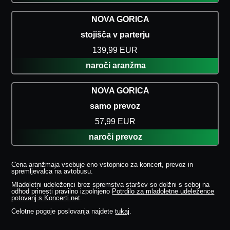
NOVA GORICA
stojišča v parterju
139,99 EUR
naroči aranžma
NOVA GORICA
samo prevoz
57,99 EUR
naroči prevoz
Cena aranžmaja vsebuje eno vstopnico za koncert, prevoz in
spremljevalca na avtobusu.
Mladoletni udeleženci brez spremstva staršev so dolžni s seboj na
odhod prinesti pravilno izpolnjeno
Potrdilo za mladoletne udeležence
potovanj s Koncerti.net
.
Celotne pogoje poslovanja najdete
tukaj
.