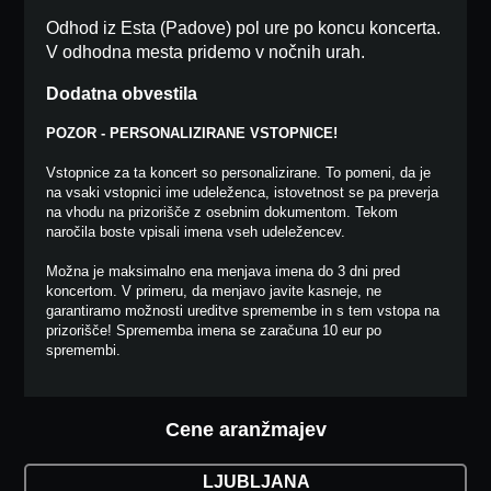
Odhod iz Esta (Padove) pol ure po koncu koncerta.
V odhodna mesta pridemo v nočnih urah.
Dodatna obvestila
POZOR - PERSONALIZIRANE VSTOPNICE!
Vstopnice za ta koncert so personalizirane. To pomeni, da je
na vsaki vstopnici ime udeleženca, istovetnost se pa preverja
na vhodu na prizorišče z osebnim dokumentom. Tekom
naročila boste vpisali imena vseh udeležencev.
Možna je maksimalno ena menjava imena do 3 dni pred
koncertom. V primeru, da menjavo javite kasneje, ne
garantiramo možnosti ureditve spremembe in s tem vstopa na
prizorišče! Sprememba imena se zaračuna 10 eur po
spremembi.
Cene aranžmajev
LJUBLJANA