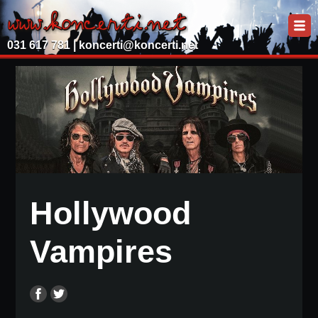
031 617 781 |
koncerti@koncerti.net
Hollywood
Vampires