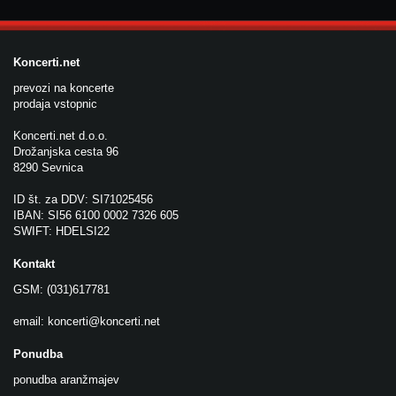
Koncerti.net
prevozi na koncerte
prodaja vstopnic
Koncerti.net d.o.o.
Drožanjska cesta 96
8290 Sevnica
ID št. za DDV: SI71025456
IBAN: SI56 6100 0002 7326 605
SWIFT: HDELSI22
Kontakt
GSM: (031)617781
email:
koncerti@koncerti.net
Ponudba
ponudba aranžmajev