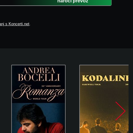
naroči prevoz
nj s Koncerti.net
.