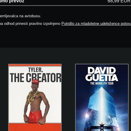
amo prevoz
68,99 EUR
remljevalca na avtobusu.
a odhod prinesti pravilno izpolnjeno
Potrdilo za mladoletne udeležence potova