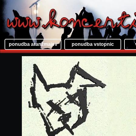
ponudba aranžmajev
ponudba vstopnic