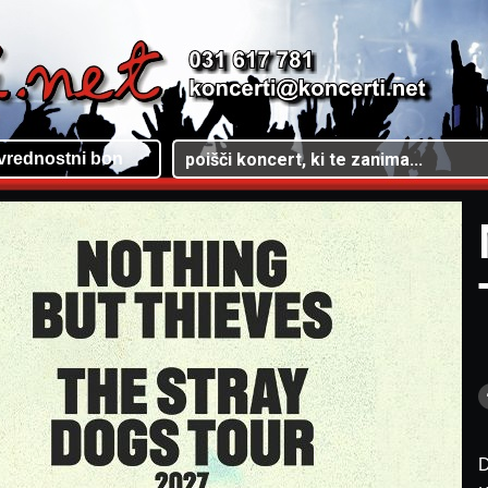
vrednostni bon
D