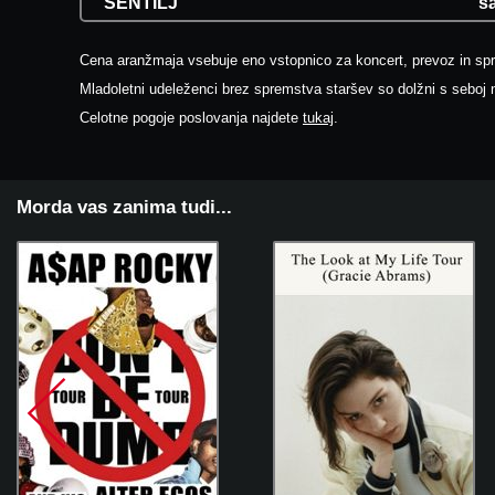
ŠENTILJ
s
Cena aranžmaja vsebuje eno vstopnico za koncert, prevoz in sp
Mladoletni udeleženci brez spremstva staršev so dolžni s seboj n
Celotne pogoje poslovanja najdete
tukaj
.
Morda vas zanima tudi...