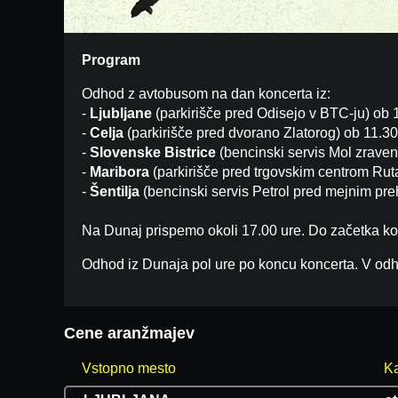
Program
Odhod z avtobusom na dan koncerta iz:
-
Ljubljane
(parkirišče pred Odisejo v BTC-ju) ob 1
-
Celja
(parkirišče pred dvorano Zlatorog) ob 11.30
-
Slovenske Bistrice
(bencinski servis Mol zraven
-
Maribora
(parkirišče pred trgovskim centrom Ruta
-
Šentilja
(bencinski servis Petrol pred mejnim pre
Na Dunaj prispemo okoli 17.00 ure. Do začetka ko
Odhod iz Dunaja pol ure po koncu koncerta. V odh
Cene aranžmajev
Vstopno mesto
Ka