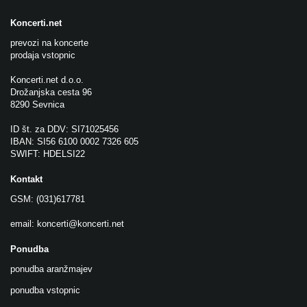
Koncerti.net
prevozi na koncerte
prodaja vstopnic
Koncerti.net d.o.o.
Drožanjska cesta 96
8290 Sevnica
ID št. za DDV: SI71025456
IBAN: SI56 6100 0002 7326 605
SWIFT: HDELSI22
Kontakt
GSM: (031)617781
email:
koncerti@koncerti.net
Ponudba
ponudba aranžmajev
ponudba vstopnic