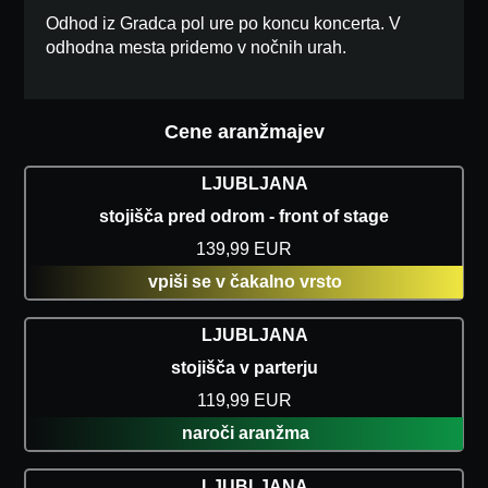
Odhod iz Gradca pol ure po koncu koncerta. V
odhodna mesta pridemo v nočnih urah.
Cene aranžmajev
LJUBLJANA
stojišča pred odrom - front of stage
139,99 EUR
vpiši se v čakalno vrsto
LJUBLJANA
stojišča v parterju
119,99 EUR
naroči aranžma
LJUBLJANA