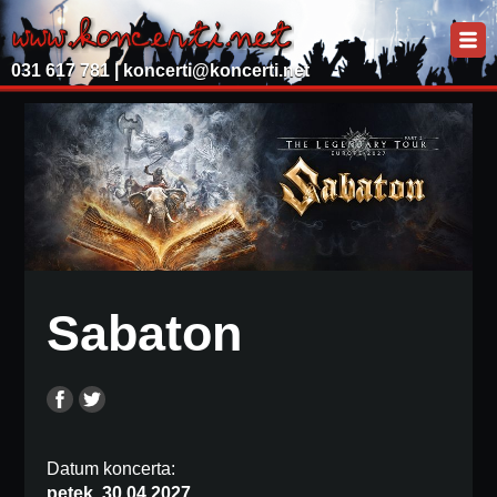
031 617 781 |
koncerti@koncerti.net
Sabaton
Datum koncerta:
petek, 30.04.2027