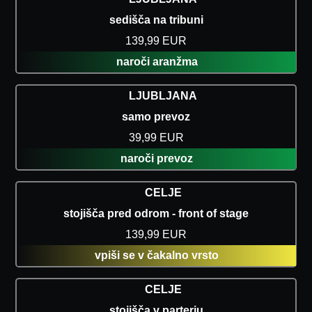
sedišča na tribuni
139,99 EUR
naroči aranžma
LJUBLJANA
samo prevoz
39,99 EUR
naroči prevoz
CELJE
stojišča pred odrom - front of stage
139,99 EUR
vpiši se v čakalno vrsto
CELJE
stojišča v parterju