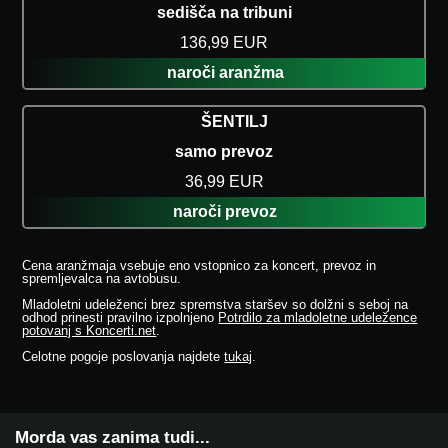
sedišča na tribuni
136,99 EUR
naroči aranžma
ŠENTILJ
samo prevoz
36,99 EUR
naroči prevoz
Cena aranžmaja vsebuje eno vstopnico za koncert, prevoz in
spremljevalca na avtobusu.
Mladoletni udeleženci brez spremstva staršev so dolžni s seboj na
odhod prinesti pravilno izpolnjeno
Potrdilo za mladoletne udeležence
potovanj s Koncerti.net
.
Celotne pogoje poslovanja najdete
tukaj
.
Morda vas zanima tudi...