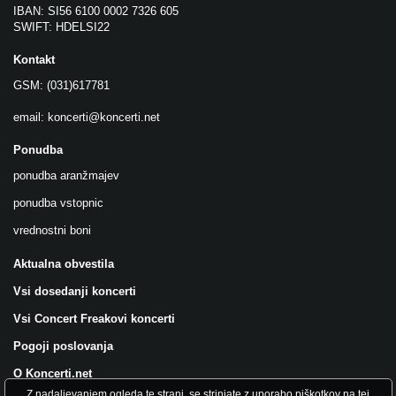
IBAN: SI56 6100 0002 7326 605
SWIFT: HDELSI22
Kontakt
GSM: (031)617781
email:
koncerti@koncerti.net
Ponudba
ponudba aranžmajev
ponudba vstopnic
vrednostni boni
Aktualna obvestila
Vsi dosedanji koncerti
Vsi Concert Freakovi koncerti
Pogoji poslovanja
O Koncerti.net
Z nadaljevanjem ogleda te strani, se strinjate z uporabo piškotkov na tej