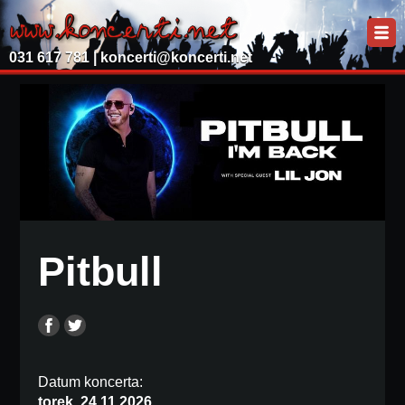
031 617 781 |
koncerti@koncerti.net
Pitbull
Datum koncerta:
torek, 24.11.2026