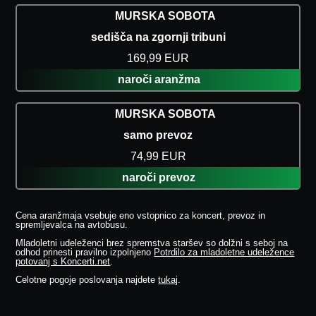
MURSKA SOBOTA
sedišča na zgornji tribuni
169,99 EUR
naroči aranžma
MURSKA SOBOTA
samo prevoz
74,99 EUR
naroči prevoz
Cena aranžmaja vsebuje eno vstopnico za koncert, prevoz in
spremljevalca na avtobusu.
Mladoletni udeleženci brez spremstva staršev so dolžni s seboj na
odhod prinesti pravilno izpolnjeno
Potrdilo za mladoletne udeležence
potovanj s Koncerti.net
.
Celotne pogoje poslovanja najdete
tukaj
.