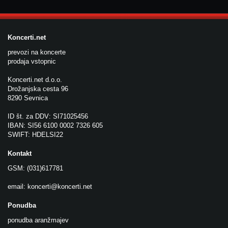
Koncerti.net
prevozi na koncerte
prodaja vstopnic
Koncerti.net d.o.o.
Drožanjska cesta 96
8290 Sevnica
ID št. za DDV: SI71025456
IBAN: SI56 6100 0002 7326 605
SWIFT: HDELSI22
Kontakt
GSM: (031)617781
email:
koncerti@koncerti.net
Ponudba
ponudba aranžmajev