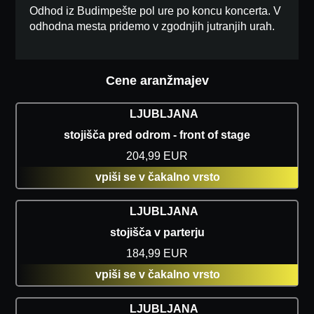
Odhod iz Budimpešte pol ure po koncu koncerta. V
odhodna mesta pridemo v zgodnjih jutranjih urah.
Cene aranžmajev
LJUBLJANA
stojišča pred odrom - front of stage
204,99 EUR
vpiši se v čakalno vrsto
LJUBLJANA
stojišča v parterju
184,99 EUR
vpiši se v čakalno vrsto
LJUBLJANA